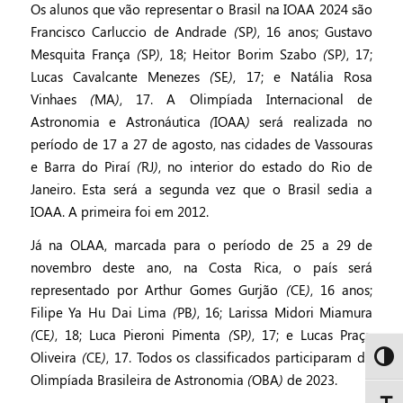
Os alunos que vão representar o Brasil na IOAA 2024 são
Francisco Carluccio de Andrade (SP), 16 anos; Gustavo
Mesquita França (SP), 18; Heitor Borim Szabo (SP), 17;
Lucas Cavalcante Menezes (SE), 17; e Natália Rosa
Vinhaes (MA), 17. A Olimpíada Internacional de
Astronomia e Astronáutica (IOAA) será realizada no
período de 17 a 27 de agosto, nas cidades de Vassouras
e Barra do Piraí (RJ), no interior do estado do Rio de
Janeiro. Esta será a segunda vez que o Brasil sedia a
IOAA. A primeira foi em 2012.
Já na OLAA, marcada para o período de 25 a 29 de
novembro deste ano, na Costa Rica, o país será
representado por Arthur Gomes Gurjão (CE), 16 anos;
Filipe Ya Hu Dai Lima (PB), 16; Larissa Midori Miamura
(CE), 18; Luca Pieroni Pimenta (SP), 17; e Lucas Praça
Oliveira (CE), 17. Todos os classificados participaram da
Alto 
Olimpíada Brasileira de Astronomia (OBA) de 2023.